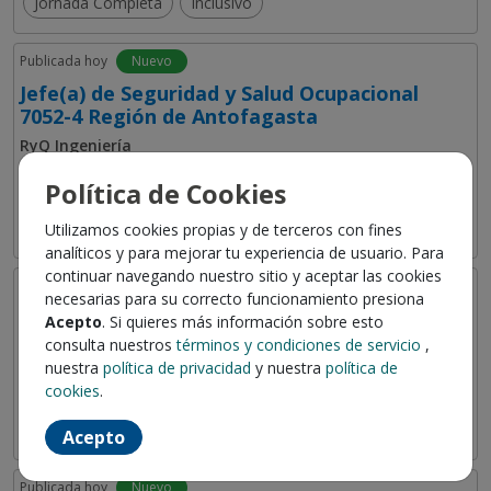
Jornada Completa
Inclusivo
Publicada hoy
Nuevo
Jefe(a) de Seguridad y Salud Ocupacional
7052-4 Región de Antofagasta
RyQ Ingeniería
Calama, Antofagasta
Política de Cookies
R&Q Ingeniería, empresa de Ingeniería...
Jornada Completa
Inclusivo
Utilizamos cookies propias y de terceros con fines
analíticos y para mejorar tu experiencia de usuario. Para
continuar navegando nuestro sitio y aceptar las cookies
Publicada hoy
Nuevo
necesarias para su correcto funcionamiento presiona
Jefe de RECURSOS HUMANOS
Acepto
. Si quieres más información sobre esto
consulta nuestros
términos y condiciones de servicio
,
ESTRATEGICAMENTE SPA
nuestra
política de privacidad
y nuestra
política de
Las Condes, Metropolitana de Santiago
cookies
.
Importante empresa proveedora del rubro...
Jornada Completa
Acepto
Publicada hoy
Nuevo