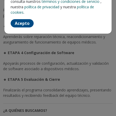
consulta nuestros
términos y condiciones de servicio
,
nuestra
política de privacidad
y nuestra
política de
Participarás en diagnósticos técnicos, identificación de fallas y
cookies
.
procesos de soporte en terreno.
Acepto
🔹 ETAPA 3 Reparación & Reacondicionamiento
Aprenderás sobre reparación técnica, reacondicionamiento y
aseguramiento de funcionamiento de equipos médicos.
🔹 ETAPA 4 Configuración de Software
Apoyarás procesos de configuración, actualización y validación
de software asociado a dispositivos médicos.
🔹 ETAPA 5 Evaluación & Cierre
Finalizarás el programa consolidando aprendizajes, presentando
resultados y recibiendo feedback del equipo técnico.
¿A QUIÉNES BUSCAMOS?