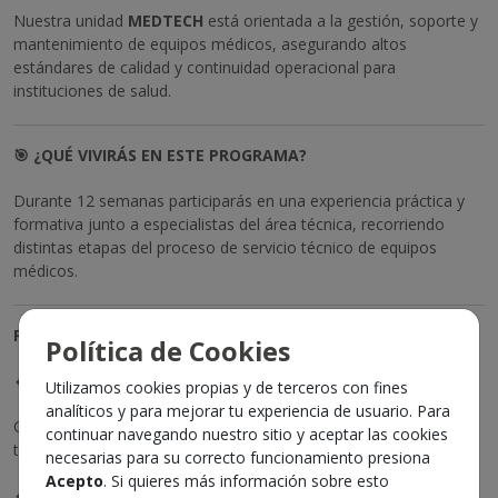
Nuestra unidad
MEDTECH
está orientada a la gestión, soporte y
mantenimiento de equipos médicos, asegurando altos
estándares de calidad y continuidad operacional para
instituciones de salud.
🎯 ¿QUÉ VIVIRÁS EN ESTE PROGRAMA?
Durante 12 semanas participarás en una experiencia práctica y
formativa junto a especialistas del área técnica, recorriendo
distintas etapas del proceso de servicio técnico de equipos
médicos.
ROADMAP DEL PROGRAMA | 12 SEMANAS
Política de Cookies
🔹 ETAPA 1 Inducción Técnica & Visita a Clientes
Utilizamos cookies propias y de terceros con fines
analíticos y para mejorar tu experiencia de usuario. Para
Conocerás nuestros equipos, procesos y acompañarás visitas
continuar navegando nuestro sitio y aceptar las cookies
técnicas para comprender el entorno clínico y operativo.
necesarias para su correcto funcionamiento presiona
Acepto
. Si quieres más información sobre esto
🔹 ETAPA 2 Mantención Correctiva