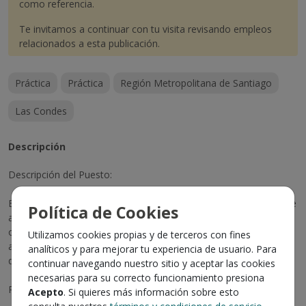
como referencia.
Te invitamos a continuar con tu visita revisando empleos
relacionados a esta publicación.
Práctica
Práctica
Región Metropolitana de Santiago
Las Condes
Descripción
Descripción del Puesto:
Buscamos un/a practicante motivado/a y proactivo/a para unirse
Política de Cookies
a nuestro equipo de contabilidad. El candidato ideal tendrá la
oportunidad de adquirir experiencia práctica en diversas áreas
Utilizamos cookies propias y de terceros con fines
administrativas y financieras, apoyando al equipo en la gestión
analíticos y para mejorar tu experiencia de usuario. Para
de tareas clave.
continuar navegando nuestro sitio y aceptar las cookies
necesarias para su correcto funcionamiento presiona
Responsabilidades:
Acepto
. Si quieres más información sobre esto