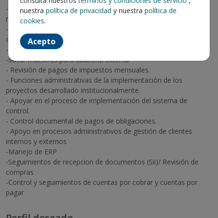
consulta nuestros
términos y condiciones de servicio
,
- Registro de planillas contables, conciliación bancaria y envíos
nuestra
política de privacidad
y nuestra
política de
mensuales a contabilidad.
cookies
.
- Elaboración de reporte según requerimiento de Tesorería,
contabilidad y auditoría.
Acepto
- Apoyo de respuesta al proceso de auditoría externa
-Sacar muestras para auditoria externa
- Revisión de pagos de impuestos mensuales.
- Funciones administrativas de la implementación de los
proyectos desarrollado institucionalmente.
- Apoyar en el proceso de implementación del sistema de
control.
- Control documental de pagos de obligaciones.
- Apoyo en procesos administrativos de gestión de clientes
internos y externos
-Manejo de ERP
-Seguimientos de recepcion de documentos (Sii)/ Revisión de
compras
-Control y seguimientos de cuentas por cobrar y cuentas por
pagar
Perfil deseado