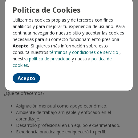
remuneraciones.
Política de Cookies
Apoyo en acreditaciones laborales y actualización de
formularios F30 y F30-1.
Utilizamos cookies propias y de terceros con fines
Administración de caja chica y fondos a rendir (ingreso de
analíticos y para mejorar tu experiencia de usuario. Para
boletas, facturas, vales).
continuar navegando nuestro sitio y aceptar las cookies
Generación de documentos de pago en SAP (proveedores,
necesarias para su correcto funcionamiento presiona
finiquitos, préstamos, etc.).
Acepto
. Si quieres más información sobre esto
Emisión y entrega de documentos laborales (contratos,
consulta nuestros
términos y condiciones de servicio
,
anexos, comisiones de servicio).
nuestra
política de privacidad
y nuestra
política de
Elaboración de informes de consumo de casino para
cookies
.
descuentos en remuneraciones.
Preparación y tramitación de documentación ante la
Acepto
Inspección del Trabajo.
¿Qué te ofrecemos?
Asignación mensual como apoyo económico.
Ambiente de trabajo amigable y enfocado en el
aprendizaje.
Desarrollo profesional en un equipo experimentado.
Experiencia práctica que enriquecerá tu perfil.