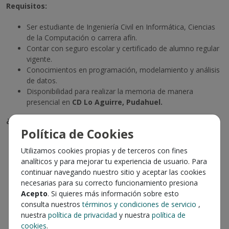
Requisitos:
Ser estudiante de Ingeniería Civil en Informática, Ciencias
de la Computación o carrera afín.
Contar con seguro escolar y certificado de alumno regular
vigente.
Conocimientos en programación, modelamiento y análisis
de datos.
Disponibilidad para realizar la memoria de manera
presencial en
CD Lo Aguirre, Pudahuel.
¿Qué harás?
Política de Cookies
Automatizar la construcción de calendarios logísticos de
Utilizamos cookies propias y de terceros con fines
los Centros de Distribución.
analíticos y para mejorar tu experiencia de usuario. Para
Desarrollar algoritmos para la actualización y optimización
continuar navegando nuestro sitio y aceptar las cookies
de frecuencias de abastecimiento.
necesarias para su correcto funcionamiento presiona
Diseñar nuevos modelos de gestión y planificación de
Acepto
. Si quieres más información sobre esto
calendarios.
consulta nuestros
términos y condiciones de servicio
,
Analizar datos operacionales para identificar
nuestra
política de privacidad
y nuestra
política de
oportunidades de mejora.
cookies
.
Participar en la implementación de soluciones que