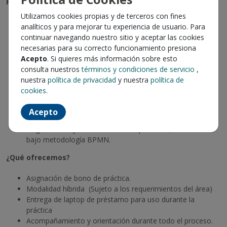
Perfil requerido
Utilizamos cookies propias y de terceros con fines
Estudiante de Ingeniería Civil Industrial.
analíticos y para mejorar tu experiencia de usuario. Para
Disponibilidad para realizar la práctica en al menos 360 hrs
continuar navegando nuestro sitio y aceptar las cookies
(2 meses aprox)
necesarias para su correcto funcionamiento presiona
Interés por la gestión de procesos, mejora continua y
Acepto
. Si quieres más información sobre esto
transformación organizacional.
consulta nuestros
términos y condiciones de servicio
,
Capacidad analítica, organización y orientación al detalle.
nuestra
política de privacidad
y nuestra
política de
Habilidades para el trabajo colaborativo y la comunicación
cookies
.
efectiva.
Manejo avanzado de Microsoft Office.
Acepto
Se valorará el manejo de Bizagi u otras herramientas de
diagramación y modelamiento de procesos, idealmente
bajo metodología BPMN.
¿Qué ofrecemos?
Asignación de bono de práctica.
Modalidad híbrida (Sujeto a los requerimientos del área)
Entrega de laptop de préstamo para uso durante la
práctica
Acompañamiento y orientación durante todo el proceso.