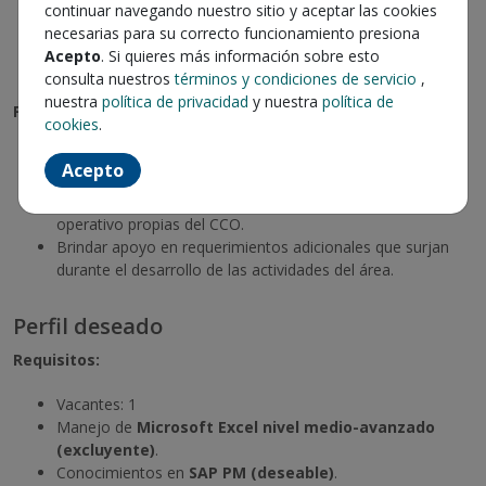
Ingeniería Civil
continuar navegando nuestro sitio y aceptar las cookies
Ingeniería Civil Mecánica
necesarias para su correcto funcionamiento presiona
Ingeniería Civil Informática
Acepto
. Si quieres más información sobre esto
Ingeniería Civil Industrial
consulta nuestros
términos y condiciones de servicio
,
nuestra
política de privacidad
y nuestra
política de
Funciones principales:
cookies
.
Apoyar en el
ordenamiento y jerarquización de
Acepto
activos de la compañía en el sistema SAP PM
.
Colaborar en tareas de gestión, seguimiento y control
operativo propias del CCO.
Brindar apoyo en requerimientos adicionales que surjan
durante el desarrollo de las actividades del área.
Perfil deseado
Requisitos:
Vacantes: 1
Manejo de
Microsoft Excel nivel medio-avanzado
(excluyente)
.
Conocimientos en
SAP PM (deseable)
.