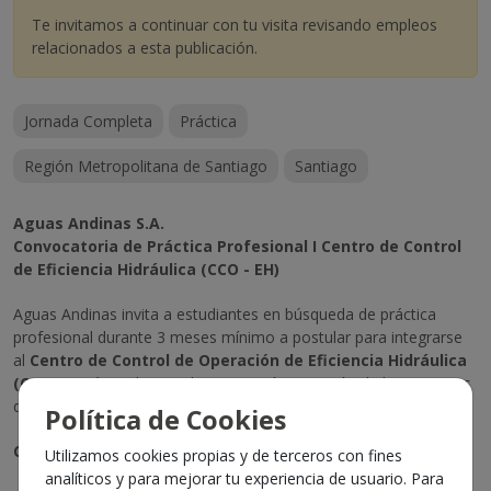
Te invitamos a continuar con tu visita revisando empleos
relacionados a esta publicación.
Jornada Completa
Práctica
Región Metropolitana de Santiago
Santiago
Aguas Andinas S.A.
Convocatoria de Práctica Profesional I Centro de Control
de Eficiencia Hidráulica (CCO - EH)
Aguas Andinas invita a estudiantes en búsqueda de práctica
profesional durante 3 meses mínimo a postular para integrarse
al
Centro de Control de Operación de Eficiencia Hidráulica
(CCO-EH)
, área clave en la supervisión y gestión de los sistemas
de producción y distribución de agua potable y saneamiento.
Política de Cookies
Carreras requeridas:
Utilizamos cookies propias y de terceros con fines
analíticos y para mejorar tu experiencia de usuario. Para