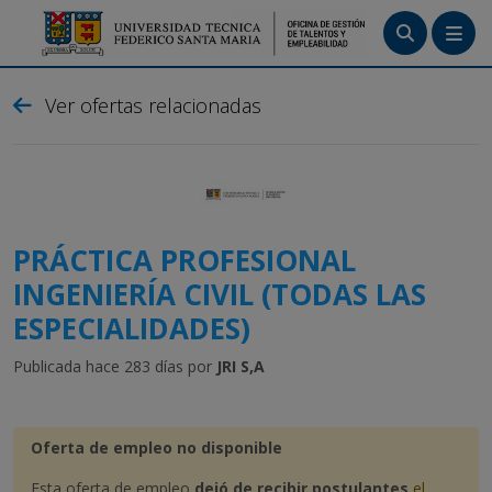
Menú
Ver ofertas relacionadas
Tutoriales
Crea tu cuenta
Ingresa
PRÁCTICA PROFESIONAL
INGENIERÍA CIVIL (TODAS LAS
ESPECIALIDADES)
Publicada hace 283 días por
JRI S,A
Oferta de empleo no disponible
Esta oferta de empleo
dejó de recibir postulantes
el