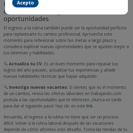
Cómo volver a la rutina laboral después
Acepto
de las vacaciones y buscar nuevas
oportunidades
El regreso a la rutina también puede ser la oportunidad perfecta
para replantearte tu camino profesional. Aprovecha este
momento para reflexionar sobre tus metas a largo plazo y
considera explorar nuevas oportunidades que se ajusten mejor a
tus intereses y habilidades.
🔍
Actualiza tu CV:
Es un buen momento para repasar tus
logros del año pasado, actualizar tus experiencias y añadir
nuevas habilidades técnicas que hayas adquirido.
🔍
Investiga nuevas vacantes:
Si sientes que es el momento
de un cambio, revisa las ofertas laborales en trabajando.com
postula a las oportunidades que te interesen. ¡Nunca es tarde
para dar el siguiente paso! Haz clic en este
link
.
Recuerda, el regreso a la rutina no tiene que ser un proceso
difícil. Volver a la rutina laboral después de las vacaciones
depende de cómo afrontes este desafío. Toma las riendas de tu