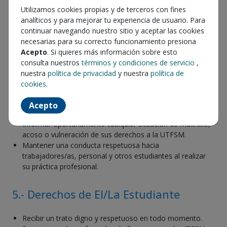
Frente a reclamos del estudiantado informar a la UTFSM,
Utilizamos cookies propias y de terceros con fines
y adoptar medidas de resguardo inmediatas.
analíticos y para mejorar tu experiencia de usuario. Para
continuar navegando nuestro sitio y aceptar las cookies
necesarias para su correcto funcionamiento presiona
4.- Obligaciones de El/La Estudiante
Acepto
. Si quieres más información sobre esto
consulta nuestros
términos y condiciones de servicio
,
Cumplir con las tareas asignadas de acuerdo con las
nuestra
política de privacidad
y nuestra
política de
instrucciones recibidas de forma colaborativa y
cookies
.
respetuosa.
Respetar las normas internas de La Empresa y las
Acepto
disposiciones legales vigentes.
Informar oportunamente cualquier situación de maltrato,
acoso o vulneración de sus derechos a la UTFSM.
Mantener una conducta respetuosa hacia
trabajadores/as, personal y otros estudiantes al realizar
su práctica profesional.
5.- Derechos de El/La Estudiante
Recibir un trato digno y respetuoso en todo momento.